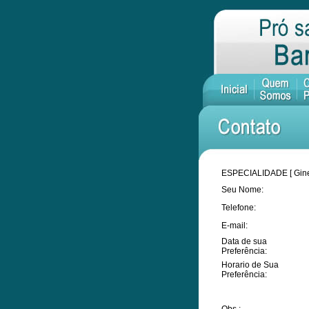
ESPECIALIDADE [ Ginec
Seu Nome:
Telefone:
E-mail:
Data de sua
Preferência:
Horario de Sua
Preferência: