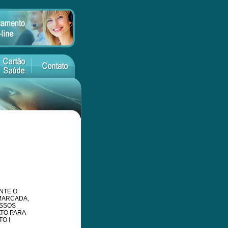
NTE O
MARCADA,
OSSOS
TO PARA
O !